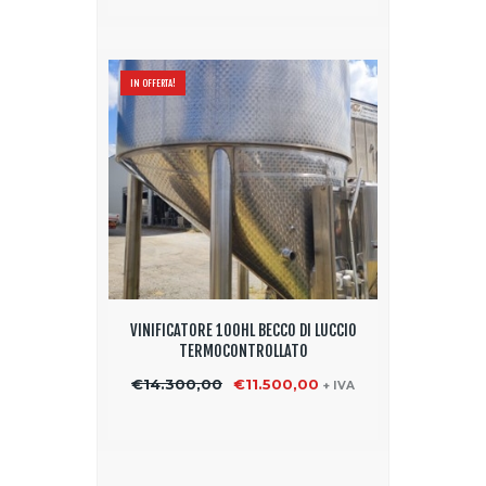
€250,00.
€195,00.
IN OFFERTA!
VINIFICATORE 100HL BECCO DI LUCCIO
TERMOCONTROLLATO
€
14.300,00
Il
€
11.500,00
Il
+ IVA
prezzo
prezzo
originale
attuale
era:
è:
€14.300,00.
€11.500,00.