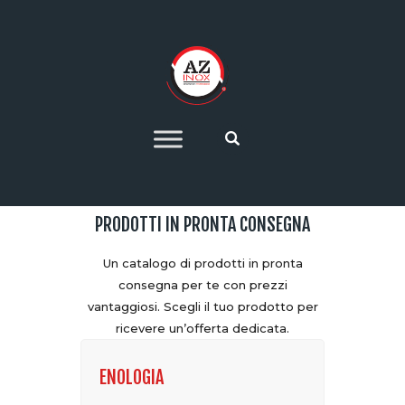
HOME
AZIENDA
SETTORI PRODUTTIVI
IMPIANTI DI
PRODOTTI IN PRONTA CONSEGNA
PRODUZIONE 4.0
OFFERTE
Un catalogo di prodotti in pronta
CONTATTI
consegna per te con prezzi
vantaggiosi. Scegli il tuo prodotto per
ricevere un’offerta dedicata.
ENOLOGIA