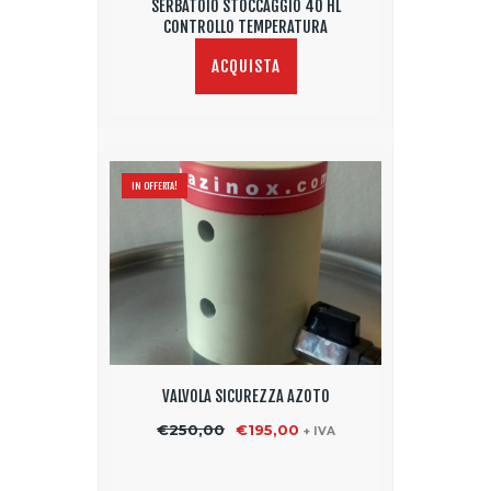
SERBATOIO STOCCAGGIO 40 HL
CONTROLLO TEMPERATURA
ACQUISTA
IN OFFERTA!
VALVOLA SICUREZZA AZOTO
€
250,00
Il
€
195,00
Il
+ IVA
prezzo
prezzo
originale
attuale
era:
è: