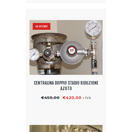
IN OFFERTA!
CENTRALINA DOPPIO STADIO RIDUZIONE
AZOTO
€
450,00
Il
€
420,00
Il
+ IVA
prezzo
prezzo
originale
attuale
era:
è:
€450,00.
€420,00.