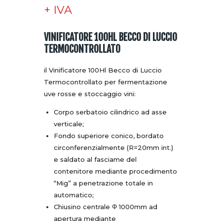
PREZZO
PREZZ
+ IVA
ORIGINALE
ATTUA
VINIFICATORE 100HL BECCO DI LUCCIO
ERA:
È:
TERMOCONTROLLATO
€14.300,00.
€11.500,
il Vinificatore 100Hl Becco di Luccio
Termocontrollato per fermentazione
uve rosse e stoccaggio vini:
Corpo serbatoio cilindrico ad asse
verticale;
Fondo superiore conico, bordato
circonferenzialmente (R=20mm int.)
e saldato al fasciame del
contenitore mediante procedimento
“Mig” a penetrazione totale in
automatico;
Chiusino centrale Φ 1000mm ad
apertura mediante