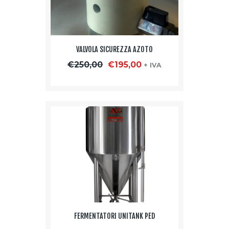
VALVOLA SICUREZZA AZOTO
Il
Il
€
250,00
€
195,00
+ IVA
prezzo
prezzo
originale
attuale
era:
è:
€250,00.
€195,00.
FERMENTATORI UNITANK PED