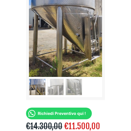
Richiedi Preventivo qui !
€
14.300,00
€
11.500,00
IL
IL