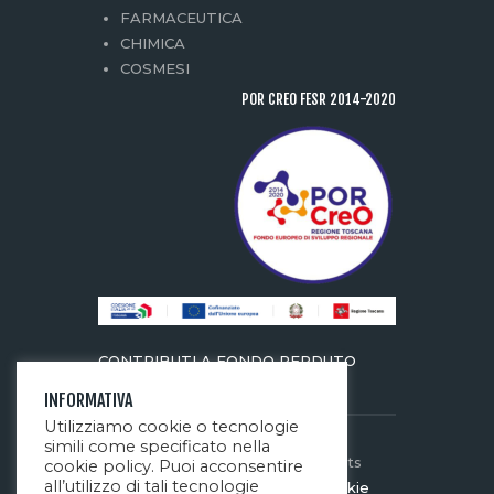
FARMACEUTICA
CHIMICA
COSMESI
POR CREO FESR 2014-2020
CONTRIBUTI A FONDO PERDUTO
INFORMATIVA
Utilizziamo cookie o tecnologie
simili come specificato nella
Netformedia.it
© 2026. All rights
cookie policy. Puoi acconsentire
all’utilizzo di tali tecnologie
reserved.
Privacy Policy
Cookie