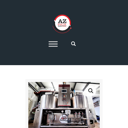
HOME
AZIENDA
SETTORI PRODUTTIVI
IMPIANTI DI
PRODUZIONE 4.0
OFFERTE
CONTATTI