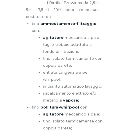
I Birrifici Brewinox da 2,5HL –
5HL – 7,5 HL – 10HL sono sale cottura
costituite da:
tino
ammostamento-filtraggio
con:
agitatore
meccanico a pale
taglio trebbie adattate al
fondo di filtrazione;
tino isolato termicamente con
doppia parete;
entrata tangenziale per
whirpool;
impianto automatico lavaggio;
riscaldamento elettrico e/o
metano a
vapore;
tino
bollitura-whirpool
con
:
agitatore
meccanico a pale;
tino isolato termicamente con
doppia parete;