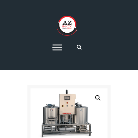
HOME
AZIENDA
SETTORI PRODUTTIVI
IMPIANTI DI
PRODUZIONE 4.0
OFFERTE
CONTATTI