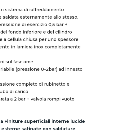
con sistema di raffreddamento
le saldata esternamente allo stesso,
 pressione di esercizio 0,5 bar +
el fondo inferiore e del cilindro
e a cellula chiusa per uno spessore
mento in lamiera inox completamente
ni sul fasciame
ariabile (pressione 0-2bar) ad innesto
ssione completo di rubinetto e
ubo di carico
arata a 2 bar + valvola rompi vuoto
 Finiture superficiali interne lucide
 esterne satinate con saldature