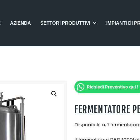
HOME
AZIENDA
E
AZIENDA
SETTORI PRODUTTIVI
IMPIANTI DI P
SETTORI PRODUTTIVI
IMPIANTI DI PRODUZIONE
4.0
OFFERTE
CONTATTI
Richiedi Preventivo qui !
FERMENTATORE PE
Disponibile n. 1 fermentato
Il fermentatore PED 1000l util