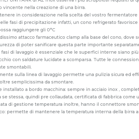
to vincente nella creazione di una birra.
da tenere in considerazione nella scelta del vostro fermentator
elle fasi di precipitazione infatti, un cono refrigerato favorisc
 possa raggiungere gli 0°C
odissimo attacco farmaceutico clamp alla base del cono, dove s
icurezza di poter sanificare questa parte importante separatam
e fasi di lavaggio è essenziale che le superfici interne siano più
ecchio con saldature lucidate a scomparsa. Tutte le connessio
nte smontabili.
amente sulla linea di lavaggio permette una pulizia sicura ed eff
noltre semplicissima da smontare.
 installato a bordo macchina: sempre in acciaio inox , comple
 se stessa, quindi pre collaudata, certificata di fabbrica come
zata di gestione temperatura inoltre, hanno il connettore smon
co: permette di mantenere la temperatura interna della birra a