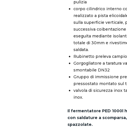
pulizia
corpo cilindrico interno 
realizzato a pista elicoida
sulla superficie verticale,
successiva coibentazione d
eseguita mediante isolant
totale di 30mm e rivesti
saldata.
Rubinetto preleva campio
Gorgogliatore a taratura v
smontabile DN32
Gruppo di immissione pre
pressostato montato sul t
valvola di sicurezza inox t
inox.
Il fermentatore PED 1000l ha
con saldature a scomparsa,
spazzolate.