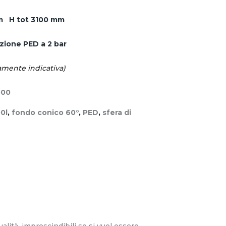
mm
H tot 3100 mm
zione PED a 2 bar
mente indicativa)
000
0l
,
fondo conico 60°
,
PED
,
sfera di
lità, imprescindibili se si vuol essere