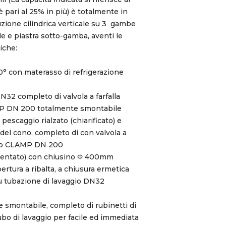
è pari al 25% in più) è totalmente in
uzione cilindrica verticale su 3 gambe
e e piastra sotto-gamba, aventi le
iche:
0° con materasso di refrigerazione
N32 completo di valvola a farfalla
P DN 200 totalmente smontabile
pescaggio rialzato (chiarificato) e
del cono, completo di con valvola a
acco CLAMP DN 200
bentato) con chiusino Φ 400mm
ertura a ribalta, a chiusura ermetica
su tubazione di lavaggio DN32
e smontabile, completo di rubinetti di
ubo di lavaggio per facile ed immediata