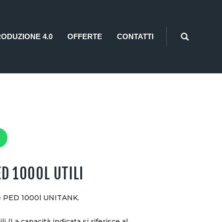
RODUZIONE 4.0
OFFERTE
CONTATTI
D 1000L UTILI
re PED 1000l UNITANK.
i (La capacità indicata si riferisce al