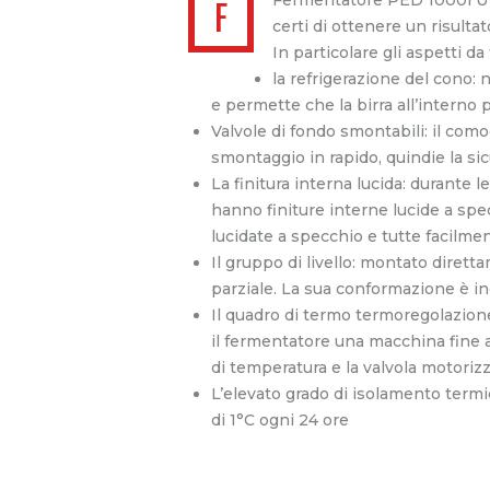
F
certi di ottenere un risulta
In particolare gli aspetti 
la refrigerazione del cono: n
e permette che la birra all’interno
Valvole di fondo smontabili: il com
smontaggio in rapido, quindie la s
La finitura interna lucida: durante l
hanno finiture interne lucide a sp
lucidate a specchio e tutte facilme
Il gruppo di livello: montato dirett
parziale. La sua conformazione è i
Il quadro di termo termoregolazione
il fermentatore una macchina fine a
di temperatura e la valvola motoriz
L’elevato grado di isolamento termi
di 1°C ogni 24 ore