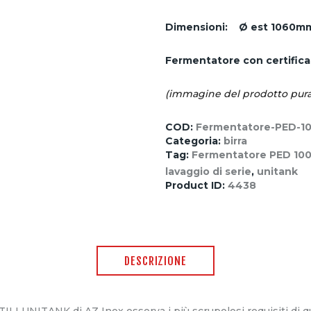
Dimensioni:
Ø est 1060
Fermentatore con certifica
(immagine del prodotto pura
COD:
Fermentatore-PED-1
Categoria:
birra
Tag:
Fermentatore PED 100
lavaggio di serie
,
unitank
Product ID:
4438
DESCRIZIONE
I UNITANK di AZ Inox osserva i più scrupolosi requisiti di qua