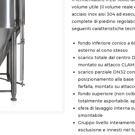
volume utile (il volume reale 
acciaio inox aisi 304 ad esec
complete di piedino regolabil
seguenti caratteristiche tecn
fondo inferiore conico a 6
esterno al cono stesso
scarico totale dal centro D
montato su attacco CLAM
scarico parziale DN32 con 
posizionamento alla base 
farfalla, montato su att
fondo superiore (non coi
totalmente asportabile, ap
sfera di lavaggio interna 
smontabile
Gruppo livello interament
esclusione e innesti nel t