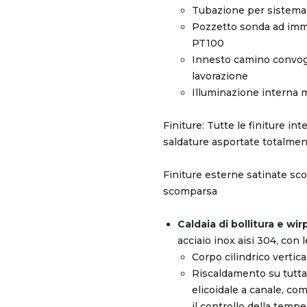
Tubazione per sistema 
Pozzetto sonda ad imm
PT100
Innesto camino convogl
lavorazione
Illuminazione interna 
Finiture: Tutte le finiture i
saldature asportate totalmen
Finiture esterne satinate sco
scomparsa
Caldaia di bollitura e wir
acciaio inox aisi 304, con 
Corpo cilindrico vertica
Riscaldamento su tutta 
elicoidale a canale, co
il controllo della tempe