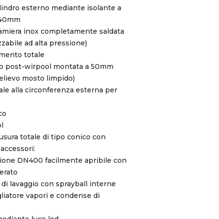
ilindro esterno mediante isolante a
= 40mm
lamiera inox completamente saldata
zzabile ad alta pressione)
amento totale
rico post-wirpool montata a 50mm
relievo mosto limpido)
ale alla circonferenza esterna per
co
l
sura totale di tipo conico con
accessori:
ezione DN400 facilmente apribile con
erato
di lavaggio con sprayball interne
iatore vapori e condense di
mediante luce led