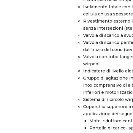
Isolamento totale con i
cellula chiusa spesso
Rivestimento esterno 
senza intersezioni (ster
Valvola di scarico a sv
Valvola di scarico per
dall’inizio del cono (pe
Valvola con tubo tangen
wirpool
Indicatore di livello ele
Gruppo di agitazione i
inox comprensivo di al
inferiori e motorizzazi
Sistema di ricircolo wi
Coperchio superiore a c
applicazione dei seguen
Moto-riduttore centr
Portello di carico-i