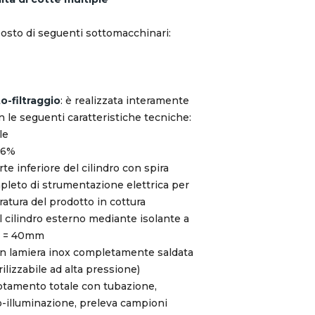
posto di seguenti sottomacchinari:
-filtraggio
: è realizzata interamente
on le seguenti caratteristiche tecniche:
le
 6%
te inferiore del cilindro con spira
mpleto di strumentazione elettrica per
ratura del prodotto in cottura
l cilindro esterno mediante isolante a
re = 40mm
in lamiera inox completamente saldata
ilizzabile ad alta pressione)
uotamento totale con tubazione,
o-illuminazione, preleva campioni