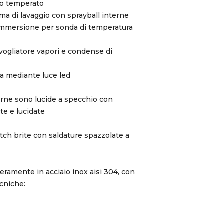
ro temperato
ma di lavaggio con sprayball interne
immersione per sonda di temperatura
ogliatore vapori e condense di
na mediante luce led
nterne sono lucide a specchio con
te e lucidate
tch brite con saldature spazzolate a
nteramente in acciaio inox aisi 304, con
ecniche: