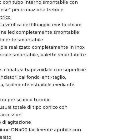
alto con tubo interno smontabile con
nese” per irrorazione trebbie
ttrico
verifica del filtraggio mosto chiaro,
zione led completamente smontabile
talmente smontabile
ebbie realizzato completamente in inox
trale smontabile, palette smontabili e
e a foratura trapezoidale con superficie
nziatori dal fondo, anti-taglio,
, facilmente estraibile mediante
ndro per scarico trebbie
sura totale di tipo conico con
accessori:
 di agitazione
ezione DN400 facilmente apribile con
erato