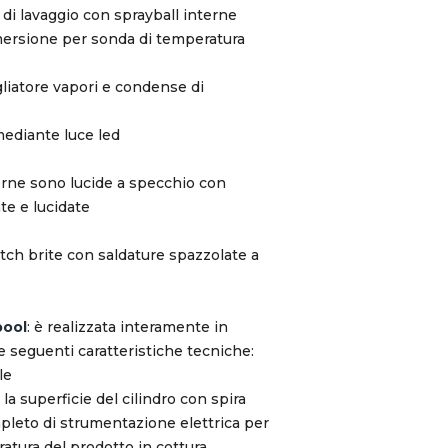
di lavaggio con sprayball interne
ersione per sonda di temperatura
iatore vapori e condense di
mediante luce led
nterne sono lucide a specchio con
te e lucidate
tch brite con saldature spazzolate a
pool
: è realizzata interamente in
le seguenti caratteristiche tecniche:
le
la superficie del cilindro con spira
mpleto di strumentazione elettrica per
ratura del prodotto in cottura