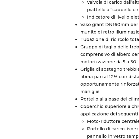
Valvola di carico dall’
piattello a “cappello ci
Indicatore di livello ele
Vaso grant DN160mm per la 
munito di retro illumina
Tubazione di ricircolo to
Gruppo di taglio delle tr
comprensivo di albero cen
motorizzazione da 5 a 30
Griglia di sostegno trebbi
libera pari al 12% con dista
opportunamente rinforzata
maniglie
Portello alla base del cili
Coperchio superiore a chiu
applicazione dei seguenti 
Moto-riduttore centrale
Portello di carico-isp
pannello in vetro temp