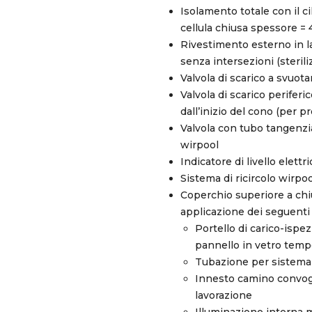
Isolamento totale con il c
cellula chiusa spessore 
Rivestimento esterno in 
senza intersezioni (sterili
Valvola di scarico a svuot
Valvola di scarico perife
dall’inizio del cono (per p
Valvola con tubo tangenzi
wirpool
Indicatore di livello elettri
Sistema di ricircolo wirpoo
Coperchio superiore a chiu
applicazione dei seguenti 
Portello di carico-isp
pannello in vetro temp
Tubazione per sistema 
Innesto camino convogl
lavorazione
Illuminazione interna 