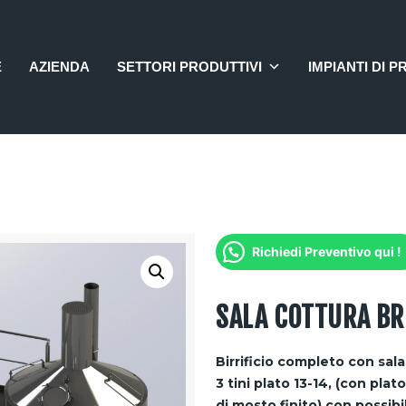
HOME
AZIENDA
E
AZIENDA
SETTORI PRODUTTIVI
IMPIANTI DI P
SETTORI PRODUTTIVI
IMPIANTI DI PRODUZIONE
4.0
OFFERTE
CONTATTI
Richiedi Preventivo qui !
SALA COTTURA BR
Birrificio completo con sala 
3 tini plato 13-14, (con plat
di mosto finito) con possibi