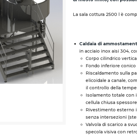
La sala cottura 2500 l è com
Caldaia di ammostamento
in acciaio inox aisi 304, c
Corpo cilindrico vertica
Fondo inferiore conico
Riscaldamento sulla par
elicoidale a canale, co
il controllo della tempe
Isolamento totale con i
cellula chiusa spesso
Rivestimento esterno 
senza intersezioni (ster
Valvola di scarico a sv
specola visiva con retr