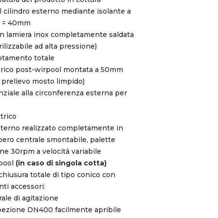
l cilindro esterno mediante isolante a
re = 40mm
in lamiera inox completamente saldata
ilizzabile ad alta pressione)
uotamento totale
iferico post-wirpool montata a 50mm
r prelievo mosto limpido)
ziale alla circonferenza esterna per
ttrico
nterno realizzato completamente in
bero centrale smontabile, palette
one 30rpm a velocità variabile
rpool
(in caso di singola cotta)
hiusura totale di tipo conico con
ti accessori:
ale di agitazione
spezione DN400 facilmente apribile