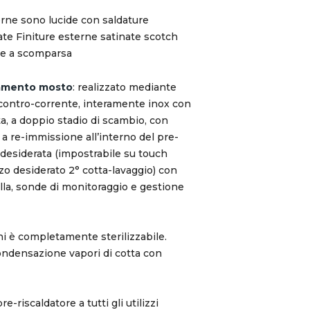
terne sono lucide con saldature
ate Finiture esterne satinate scotch
te a scomparsa
damento mosto
: realizzato mediante
contro-corrente, interamente inox con
, a doppio stadio di scambio, con
 a re-immissione all’interno del pre-
 desiderata (impostrabile su touch
zzo desiderato 2° cotta-lavaggio) con
falla, sonde di monitoraggio e gestione
ni è completamente sterilizzabile.
condensazione vapori di cotta con
-riscaldatore a tutti gli utilizzi