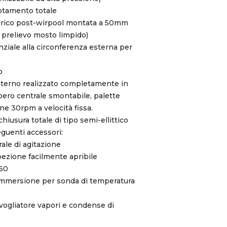
uotamento totale
iferico post-wirpool montata a 50mm
r prelievo mosto limpido)
ziale alla circonferenza esterna per
o
nterno realizzato completamente in
bero centrale smontabile, palette
one 30rpm a velocità fissa.
hiusura totale di tipo semi-ellittico
guenti accessori:
ale di agitazione
spezione facilmente apribile
N60
immersione per sonda di temperatura
ogliatore vapori e condense di