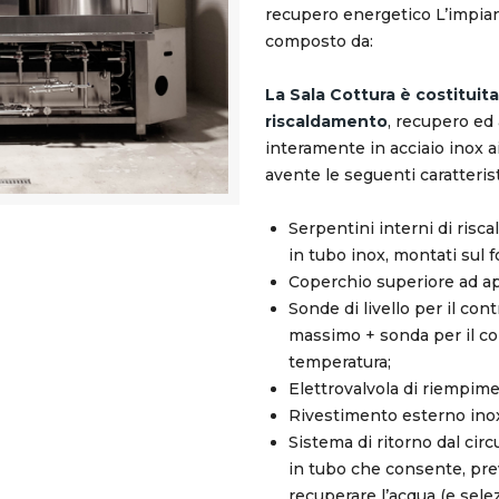
recupero energetico L’impi
composto da:
La Sala Cottura è costituit
riscaldamento
, recupero ed
interamente in acciaio inox ai
avente le seguenti caratteris
Serpentini interni di risca
in tubo inox, montati sul f
Coperchio superiore ad ap
Sonde di livello per il con
massimo + sonda per il con
temperatura;
Elettrovalvola di riempime
Rivestimento esterno ino
Sistema di ritorno dal cir
in tubo che consente, pre
recuperare l’acqua (e sele