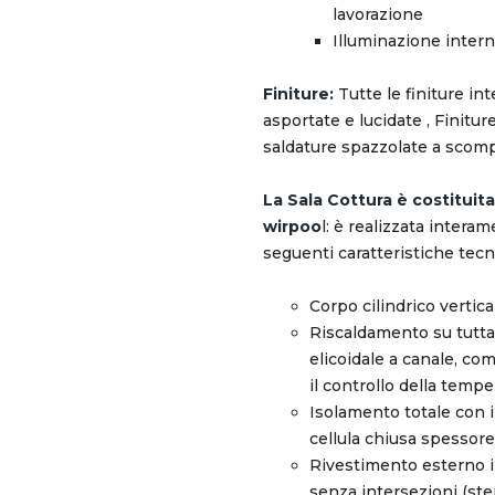
lavorazione
Illuminazione inter
Finiture:
Tutte le finiture in
asportate e lucidate , Finitu
saldature spazzolate a scom
La Sala Cottura è costituita
wirpoo
l: è realizzata interam
seguenti caratteristiche tecn
Corpo cilindrico vertica
Riscaldamento su tutta 
elicoidale a canale, co
il controllo della tempe
Isolamento totale con i
cellula chiusa spesso
Rivestimento esterno 
senza intersezioni (ster