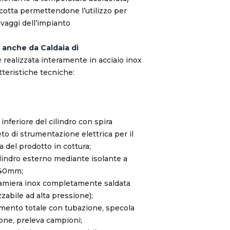
cotta permettendone l’utilizzo per
vaggi dell’impianto
a anche da Caldaia di
 è realizzata interamente in acciaio inox
tteristiche tecniche:
%
inferiore del cilindro con spira
eto di strumentazione elettrica per il
a del prodotto in cottura;
ilindro esterno mediante isolante a
 40mm;
lamiera inox completamente saldata
zzabile ad alta pressione);
tamento totale con tubazione, specola
ione, preleva campioni;