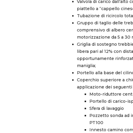
Valvola di carico dall’alt
piattello a “cappello cine
Tubazione di ricircolo to
Gruppo di taglio delle tr
comprensivo di albero cen
motorizzazione da 5 a 30 
Griglia di sostegno trebbi
libera pari al 12% con dista
opportunamente rinforzata
maniglia;
Portello alla base del cilin
Coperchio superiore a chiu
applicazione dei seguenti 
Moto-riduttore centr
Portello di carico-i
Sfera di lavaggio
Pozzetto sonda ad 
PT100
Innesto camino conv