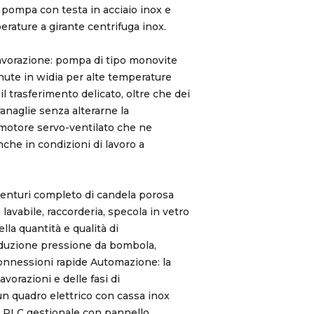
: pompa con testa in acciaio inox e
erature a girante centrifuga inox.
avorazione: pompa di tipo monovite
enute in widia per alte temperature
l trasferimento delicato, oltre che dei
ranaglie senza alterarne la
motore servo-ventilato che ne
che in condizioni di lavoro a
enturi completo di candela porosa
lavabile, raccorderia, specola in vetro
lla quantità e qualità di
iduzione pressione da bombola,
onnessioni rapide Automazione: la
lavorazioni e delle fasi di
un quadro elettrico con cassa inox
 PLC gestionale con pannello