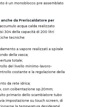
anto è un monoblocco pre assemblato
a anche da Preriscaldatore per
 accumulo acqua calda realizzato
si 304 della capacità di 200 litri
tiche tecniche:
ldamento a vapore realizzati a spirale
ondo della vasca;
ertura totale;
trollo del livello minimo-lavoro-
trollo costante e la regolazione della
nto da rete idrica;
x, con coibentazione sp.20mm;
cuito primario dello scambiatore tubo
via impostazione su touch screen, di
zionarne la temperatura desiderata)