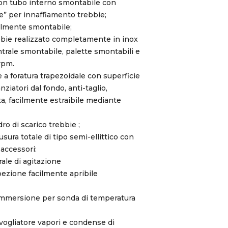
o con tubo interno smontabile con
se” per innaffiamento trebbie;
talmente smontabile;
ebbie realizzato completamente in inox
trale smontabile, palette smontabili e
rpm.
e a foratura trapezoidale con superficie
nziatori dal fondo, anti-taglio,
, facilmente estraibile mediante
dro di scarico trebbie ;
sura totale di tipo semi-ellittico con
accessori:
ale di agitazione
spezione facilmente apribile
immersione per sonda di temperatura
ogliatore vapori e condense di