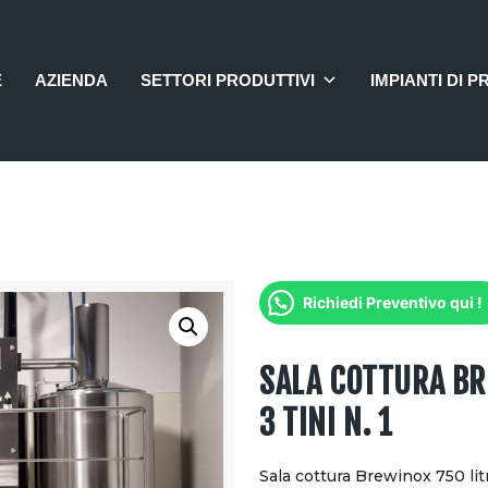
HOME
AZIENDA
E
AZIENDA
SETTORI PRODUTTIVI
IMPIANTI DI P
SETTORI PRODUTTIVI
IMPIANTI DI PRODUZIONE
4.0
OFFERTE
CONTATTI
Richiedi Preventivo qui !
SALA COTTURA BRE
3 TINI N. 1
Sala cottura Brewinox 750 litr