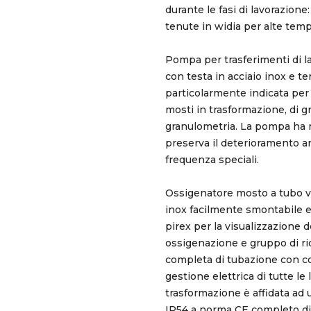
durante le fasi di lavorazione
tenute in widia per alte temp
Pompa per trasferimenti di l
con testa in acciaio inox e t
particolarmente indicata per i
mosti in trasformazione, di g
granulometria. La pompa ha 
preserva il deterioramento an
frequenza speciali.
Ossigenatore mosto a tubo v
inox facilmente smontabile e 
pirex per la visualizzazione de
ossigenazione e gruppo di r
completa di tubazione con c
gestione elettrica di tutte le 
trasformazione è affidata ad 
IP54 a norma CE completo di