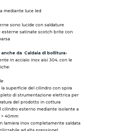
na mediante luce led
terne sono lucide con saldature
re esterne satinate scotch brite con
parsa
 anche da Caldaia di bollitura-
ente in acciaio inox aisi 304, con le
iche:
le
la superficie del cilindro con spira
mpleto di strumentazione elettrica per
ratura del prodotto in cottura
l cilindro esterno mediante isolante a
re = 40mm
in lamiera inox completamente saldata
ilizzabile ad alta pressione)