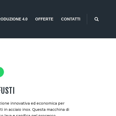
RODUZIONE 4.0
OFFERTE
CONTATTI
FUSTI
uzione innovativa ed economica per
sti in acciaio inox. Questa macchina di
so lava e sanifica nel processo