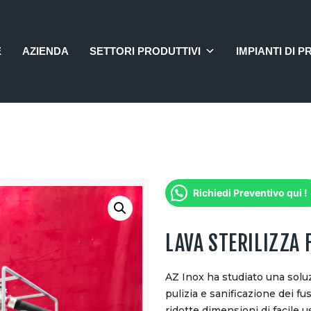
HOME
AZIENDA
E
AZIENDA
SETTORI PRODUTTIVI
IMPIANTI DI P
SETTORI PRODUTTIVI
IMPIANTI DI PRODUZIONE
4.0
OFFERTE
CONTATTI
Richiedi Preventivo qui !
LAVA STERILIZZA 
AZ Inox ha studiato una sol
pulizia e sanificazione dei fu
ridotte dimensioni di facile u