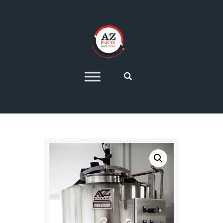
HOME
AZIENDA
SETTORI PRODUTTIVI
IMPIANTI DI
PRODUZIONE 4.0
OFFERTE
CONTATTI