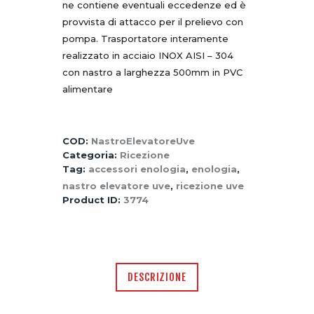
ne contiene eventuali eccedenze ed è
provvista di attacco per il prelievo con
pompa. Trasportatore interamente
realizzato in acciaio INOX AISI – 304
con nastro a larghezza 500mm in PVC
alimentare
COD:
NastroElevatoreUve
Categoria:
Ricezione
Tag:
accessori enologia
,
enologia
,
nastro elevatore uve
,
ricezione uve
Product ID:
3774
DESCRIZIONE