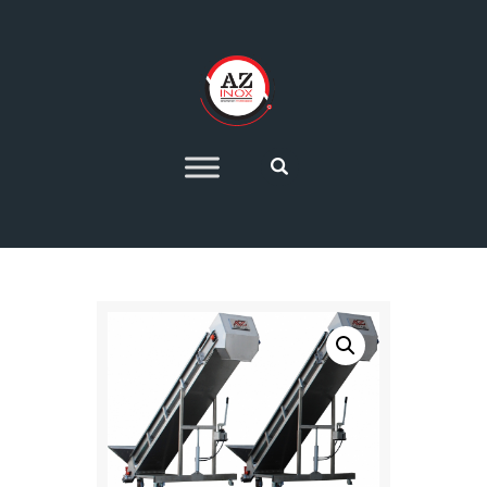
HOME
AZIENDA
SETTORI PRODUTTIVI
IMPIANTI DI
PRODUZIONE 4.0
OFFERTE
CONTATTI