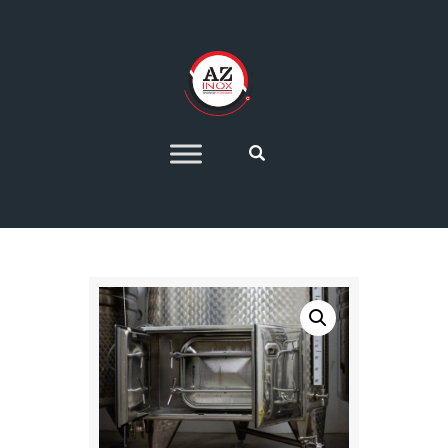
HOME
AZIENDA
SETTORI PRODUTTIVI
IMPIANTI DI
PRODUZIONE 4.0
OFFERTE
CONTATTI